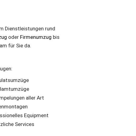
um Dienstleistungen rund
zug
oder
Firmenumzug
bis
am für Sie da.
eugen:
ulatsumzüge
alamtumzüge
mpelungen aller Art
enmontagen
ssionelles Equipment
zliche Services