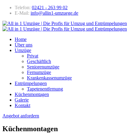
Telefon:
02421 - 263 99 02
E-Mail:
info@allin1-umzuege.de
Home
Über uns
Umzüge
Privat
Geschäftlich
Seniorenumzüge
Fernumzüge
Krankenkassenumzüge
Entrümpelungen
Tapetenentfernung
Küchenmontagen
Galerie
Kontakt
Angebot anfordern
Küchenmontagen