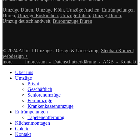
Umzüge Düren
,
Umzüge Köln
,
Umzüge Aachen
, Entrümpelungen
Düren,
Umzüge Euskirchen
,
Umzüge Jülich
,
Umzug Düren
,
Umzug deutschlandweit,
Büroumzüge Düren
© 2024 All in 1 Umzüge - Design & Umsetzung:
Stephan Römer |
webdesign +
more
Impressum
-
Datenschutzerklärung
-
AGB
-
Kontakt
Über uns
Umzüge
Privat
Geschäftlich
Seniorenumzüge
Fernumzüge
Krankenkassenumzüge
Entrümpelungen
Tapetenentfernung
Küchenmontagen
Galerie
Kontakt