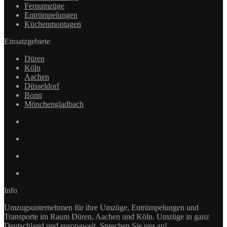
Fernumzüge
Entrümpelungen
Küchenmontagen
Einsatzgebiete
Düren
Köln
Aachen
Düsseldorf
Bonn
Mönchengladbach
Info
Umzugsunternehmen für ihre Umzüge, Entrümpelungen und
Transporte im Raum Düren, Aachen und Köln. Umzüge in ganz
Deutschland und europaweit. Sprechen Sie uns an!