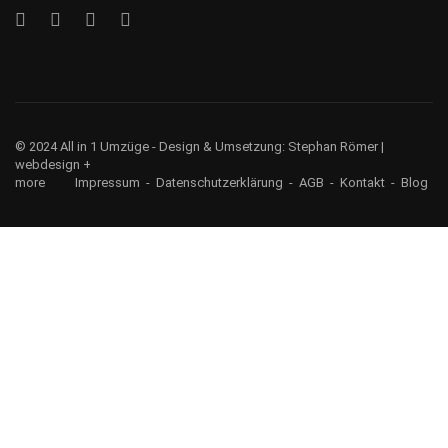
© 2024 All in 1 Umzüge - Design & Umsetzung:
Stephan Römer |
webdesign +
more
Impressum
-
Datenschutzerklärung
-
AGB
-
Kontakt
-
Blog